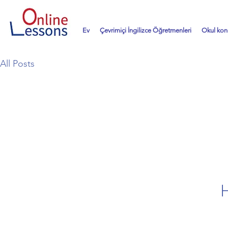
Ev
Çevrimiçi İngilizce Öğretmenleri
Okul konu
All Posts
H