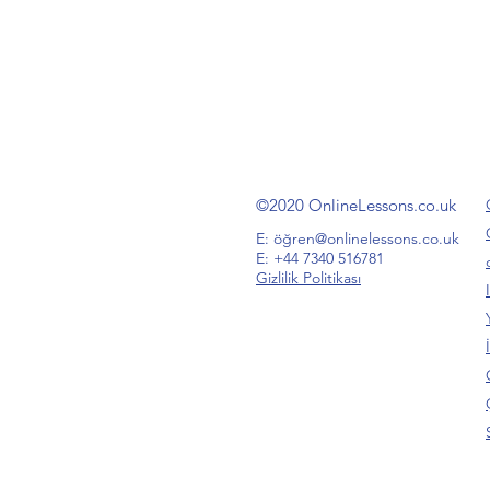
©2020 OnlineLessons.co.uk
E: öğ
ren@onlinelessons.co.uk
E: +44 7340 516781
Gizlilik Politikası