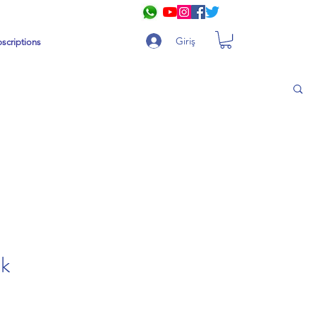
Giriş
scriptions
ok