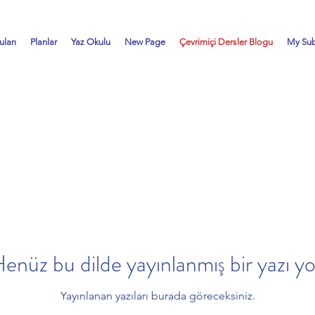
ları
Planlar
Yaz Okulu
New Page
Çevrimiçi Dersler Blogu
My Sub
enüz bu dilde yayınlanmış bir yazı y
Yayınlanan yazıları burada göreceksiniz.