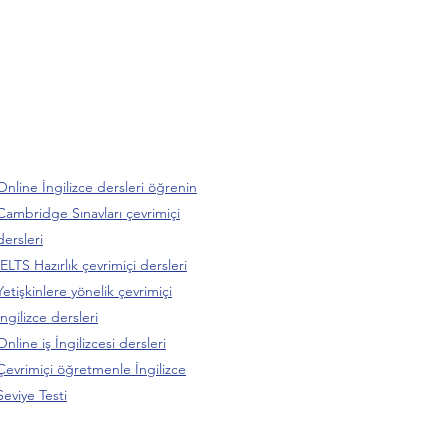
Online İngilizce dersleri öğrenin
Cambridge Sınavları çevrimiçi
dersleri
IELTS Hazırlık çevrimiçi dersleri
Yetişkinlere yönelik çevrimiçi
İngilizce dersleri
Online iş İngilizcesi dersleri
Çevrimiçi öğretmenle İngilizce
Seviye Testi